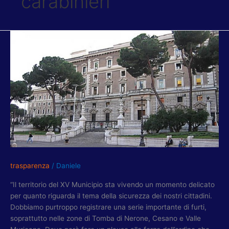
carabinieri
TORQUATI:
CHIEDIAMO
A
PREFETTURA
MAGGIORI
UOMINI
PER
SICUREZZA
TERRITORIO
trasparenza
/
Daniele
“Il territorio del XV Municipio sta vivendo un momento delicato
per quanto riguarda il tema della sicurezza dei nostri cittadini.
Dobbiamo purtroppo registrare una serie importante di furti,
soprattutto nelle zone di Tomba di Nerone, Cesano e Valle