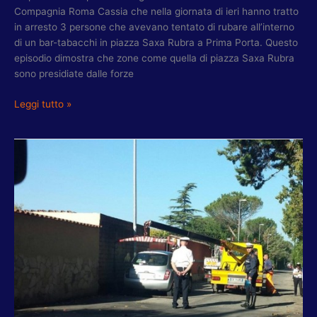
Compagnia Roma Cassia che nella giornata di ieri hanno tratto
in arresto 3 persone che avevano tentato di rubare all’interno
di un bar-tabacchi in piazza Saxa Rubra a Prima Porta. Questo
episodio dimostra che zone come quella di piazza Saxa Rubra
sono presidiate dalle forze
Leggi tutto »
TORQUATI:
IN
MATTINATA
OPERAZIONE
POLIZIA
LOCALE
IN
VIA
TENUTA
PICCIRILLI