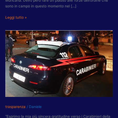
Muricana. Devo però fare un plauso alle forze dell’ordine che
sono in campo in questo momento nel […]
Leggi tutto »
TORQUATI:
GRAZIE
A
CARABINIERI
CHE
HANNO
SVENTATO
FURTO
PRIMA
PORTA
trasparenza
/
Daniele
“Esprimo la mia più sincera gratitudine verso i Carabinieri della