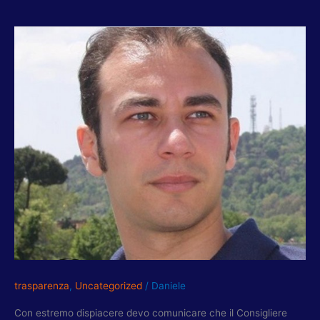
TORQUATI:
GRAZIE
AL
CONSIGLIERE
PETRUNGARO
trasparenza
,
Uncategorized
/
Daniele
Con estremo dispiacere devo comunicare che il Consigliere