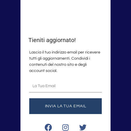
Tieniti aggiornato!
Lascia il tuo indirizzo email per ricevere
tutti gli aggiornamenti. Condividi i
contenuti del nostro sito e degli
account social.
La
tua
email
INVIA LA TUA EMAIL
F
I
T
a
n
w