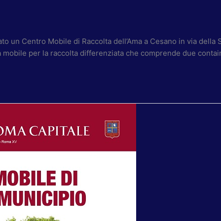
ato un Centro Mobile di Raccolta dell’Ama a Cesano in via della
 mobile per la raccolta differenziata che comprende due container 