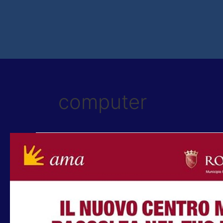
computer
RIBERA:
DOMENICA
22
MAGGIO
“CENTRO
MOBILE
RACCOLTA”
AMA