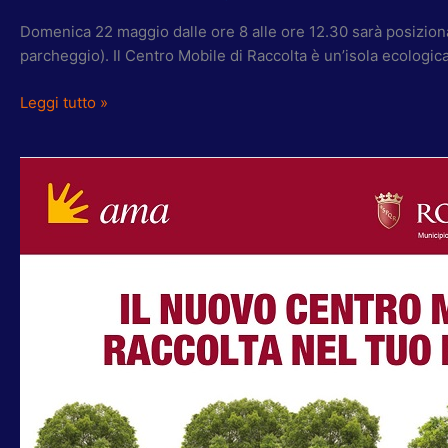
Domenica 22 maggio dalle ore 8 alle ore 12.30 sarà posizion
parcheggio). Il Centro Mobile di Raccolta è un’isola ecologica
Leggi tutto »
RIBERA:
DOMENICA
7
FEBBRAIO
“CENTRO
MOBILE
RACCOLTA”
AMA
A
CESANO