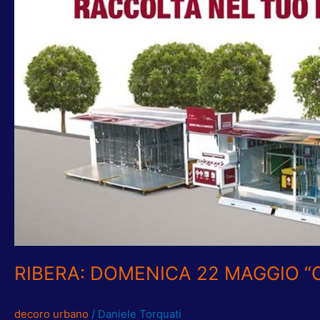
A
CESANO
RIBERA: DOMENICA 22 MAGGIO 
decoro urbano
/
Daniele Torquati