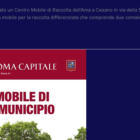
ato un Centro Mobile di Raccolta dell’Ama a Cesano in via della
 mobile per la raccolta differenziata che comprende due container 