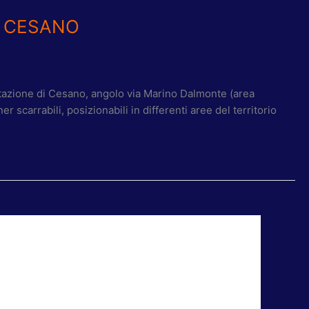
A CESANO
Stazione di Cesano, angolo via Marino Dalmonte (area
scarrabili, posizionabili in differenti aree del territorio