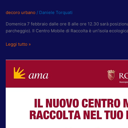
decoro urbano
/
Daniele Torquati
Domenica 7 febbraio dalle ore 8 alle ore 12.30 sarà posizion
parcheggio). Il Centro Mobile di Raccolta è un’isola ecologica
Leggi tutto »
RIBERA:
DOMENICA
4
OTTOBRE
“CENTRO
MOBILE
RACCOLTA”
AMA
A
CESANO