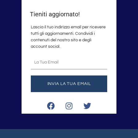
Tieniti aggiornato!
Lascia il tuo indirizzo email per ricevere
tutti gli aggiornamenti. Condividi i
contenuti del nostro sito e degli
account social.
La
tua
email
INVIA LA TUA EMAIL
F
I
T
a
n
w
c
s
i
e
t
t
b
a
t