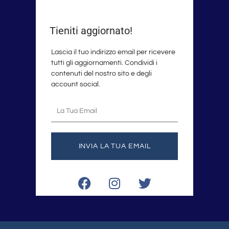
Tieniti aggiornato!
Lascia il tuo indirizzo email per ricevere
tutti gli aggiornamenti. Condividi i
contenuti del nostro sito e degli
account social.
La
tua
email
INVIA LA TUA EMAIL
F
I
T
a
n
w
c
s
i
e
t
t
b
a
t