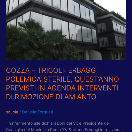
STERILE,
QUEST’ANNO
PREVISTI
IN
AGENDA
INTERVENTI
DI
RIMOZIONE
DI
AMIANTO
COZZA – TRICOLI: ERBAGGI
POLEMICA STERILE, QUEST’ANNO
PREVISTI IN AGENDA INTERVENTI
DI RIMOZIONE DI AMIANTO
scuola
/
Daniele Torquati
“In riferimento alle dichiarazioni del Vice Presidente del
Consiglio del Municipio Roma XV Stefano Erbaggi in relazione