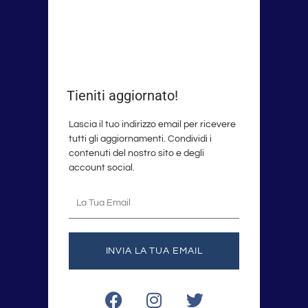
Tieniti aggiornato!
Lascia il tuo indirizzo email per ricevere
tutti gli aggiornamenti. Condividi i
contenuti del nostro sito e degli
account social.
La
tua
email
INVIA LA TUA EMAIL
F
I
T
a
n
w