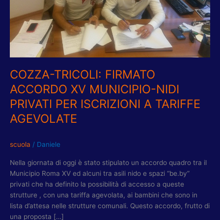
MUNICIPIO-
NIDI
PRIVATI
PER
ISCRIZIONI
A
TARIFFE
COZZA-TRICOLI: FIRMATO
AGEVOLATE
ACCORDO XV MUNICIPIO-NIDI
PRIVATI PER ISCRIZIONI A TARIFFE
AGEVOLATE
scuola
/
Daniele
Nella giornata di oggi è stato stipulato un accordo quadro tra il
Municipio Roma XV ed alcuni tra asili nido e spazi “be.by”
privati che ha definito la possibilità di accesso a queste
strutture , con una tariffa agevolata, ai bambini che sono in
lista d’attesa nelle strutture comunali. Questo accordo, frutto di
una proposta […]