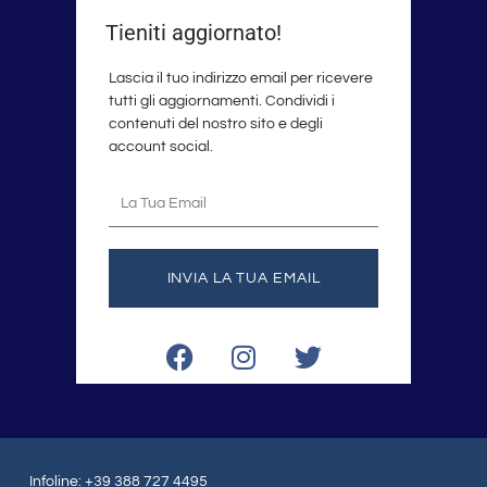
Tieniti aggiornato!
Lascia il tuo indirizzo email per ricevere
tutti gli aggiornamenti. Condividi i
contenuti del nostro sito e degli
account social.
La
tua
email
INVIA LA TUA EMAIL
F
I
T
a
n
w
c
s
i
e
t
t
b
a
t
o
g
e
Infoline: +39 388 727 4495