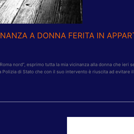
INANZA A DONNA FERITA IN APPA
oma nord”, esprimo tutta la mia vicinanza alla donna che ieri se
olizia di Stato che con il suo intervento è riuscita ad evitare il