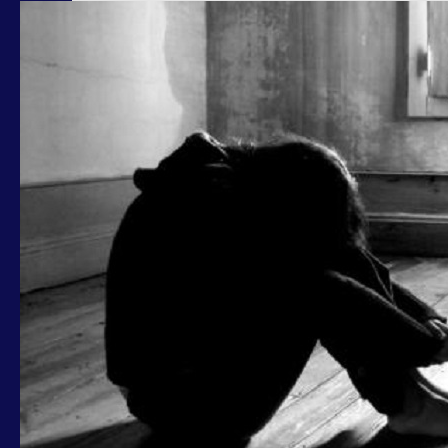
XV
MUNICIPIO,
MARTORANO:
VICINANZA
A
DONNA
FERITA
IN
APPARTAMENTO
VIA
DUE
PONTI