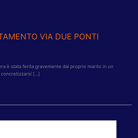
RTAMENTO VIA DUE PONTI
ra è stata ferita gravemente dal proprio marito in un
 concretizzarsi […]