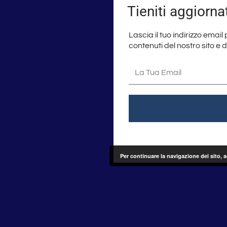
Tieniti aggiorna
Lascia il tuo indirizzo email
contenuti del nostro sito e 
La
tua
email
Per continuare la navigazione del sito, 
Seguici