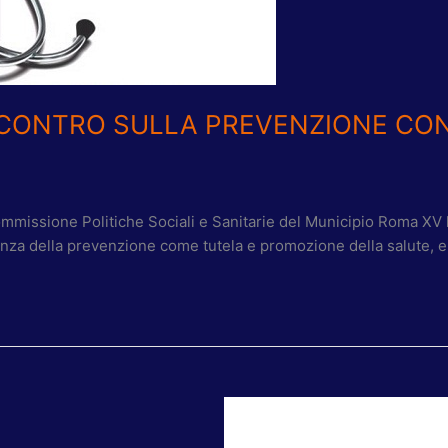
INCONTRO SULLA PREVENZIONE CON
ommissione Politiche Sociali e Sanitarie del Municipio Roma XV 
tanza della prevenzione come tutela e promozione della salute, e c