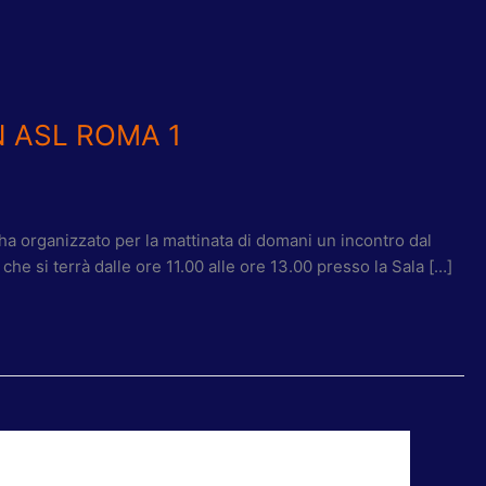
 ASL ROMA 1
ha organizzato per la mattinata di domani un incontro dal
he si terrà dalle ore 11.00 alle ore 13.00 presso la Sala […]