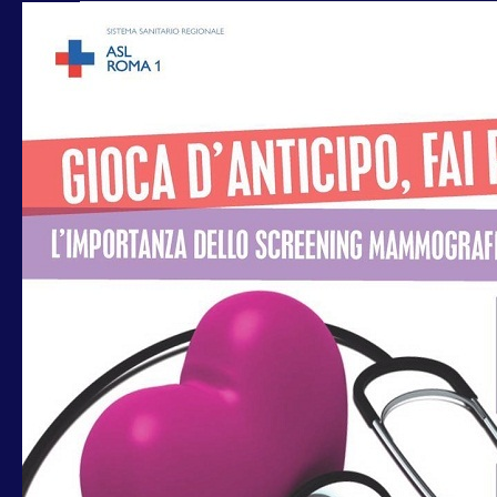
ROLLO:
DOMANI
IN
MUNICIPIO
INCONTRO
SULLA
PREVENZIONE
CON
ASL
ROMA
1