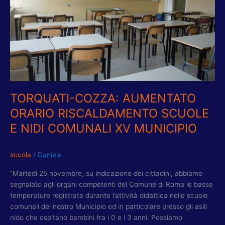
ORARIO
RISCALDAMENTO
SCUOLE
E
NIDI
COMUNALI
XV
MUNICIPIO
TORQUATI-COZZA: AUMENTATO
ORARIO RISCALDAMENTO SCUOLE
E NIDI COMUNALI XV MUNICIPIO
scuola
/
Daniele
“Martedì 25 novembre, su indicazione dei cittadini, abbiamo
segnalato agli organi competenti del Comune di Roma le basse
temperature registrate durante l’attività didattica nelle scuole
comunali del nostro Municipio ed in particolare presso gli asili
nido che ospitano bambini fra i 0 e i 3 anni. Possiamo