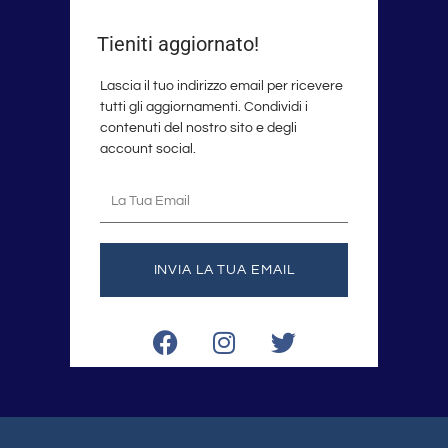
Tieniti aggiornato!
Lascia il tuo indirizzo email per ricevere
tutti gli aggiornamenti. Condividi i
contenuti del nostro sito e degli
account social.
La
tua
email
INVIA LA TUA EMAIL
F
I
T
a
n
w
c
s
i
e
t
t
b
a
t