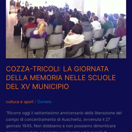
MEMORIA
NELLE
SCUOLE
DEL
XV
MUNICIPIO
COZZA-TRICOLI: LA GIORNATA
DELLA MEMORIA NELLE SCUOLE
DEL XV MUNICIPIO
cultura e sport
/
Daniele
“Ricorre oggi il settantesimo anniversario della liberazione del
campo di concentramento di Auschwitz, avvenuta il 27
gennaio 1945. Non dobbiamo e non possiamo dimenticare