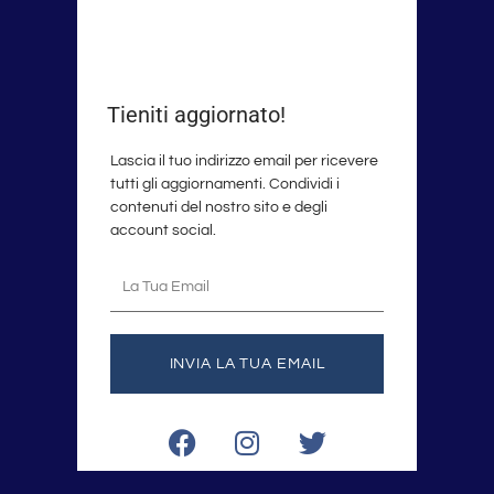
Tieniti aggiornato!
Lascia il tuo indirizzo email per ricevere
tutti gli aggiornamenti. Condividi i
contenuti del nostro sito e degli
account social.
La
tua
email
INVIA LA TUA EMAIL
F
I
T
a
n
w
c
s
i