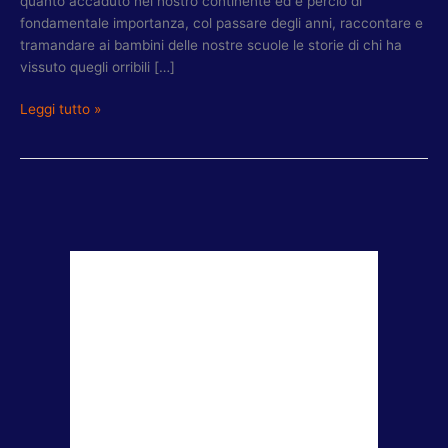
quanto accaduto nel nostro continente ed è perciò di
fondamentale importanza, col passare degli anni, raccontare e
tramandare ai bambini delle nostre scuole le storie di chi ha
vissuto quegli orribili […]
Leggi tutto »