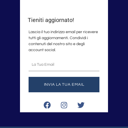
Tieniti aggiornato!
Lascia il tuo indirizzo email per ricevere
tutti gli aggiornamenti. Condividi i
contenuti del nostro sito e degli
account social.
La
tua
email
INVIA LA TUA EMAIL
F
I
T
a
n
w
c
s
i
e
t
t