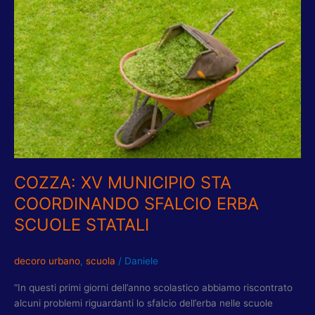
COORDINANDO
SFALCIO
ERBA
SCUOLE
STATALI
COZZA: XV MUNICIPIO STA
COORDINANDO SFALCIO ERBA
SCUOLE STATALI
decoro urbano
,
scuola
/
Daniele
“In questi primi giorni dell’anno scolastico abbiamo riscontrato
alcuni problemi riguardanti lo sfalcio dell’erba nelle scuole