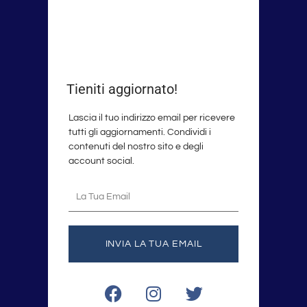
Tieniti aggiornato!
Lascia il tuo indirizzo email per ricevere
tutti gli aggiornamenti. Condividi i
contenuti del nostro sito e degli
account social.
La
tua
email
INVIA LA TUA EMAIL
F
I
T
a
n
w