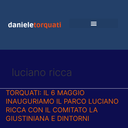
Vai
al
contenuto
luciano ricca
TORQUATI: IL 6 MAGGIO
TORQUATI:
IL
INAUGURIAMO IL PARCO LUCIANO
6
RICCA CON IL COMITATO LA
MAGGIO
INAUGURIAMO
GIUSTINIANA E DINTORNI
IL