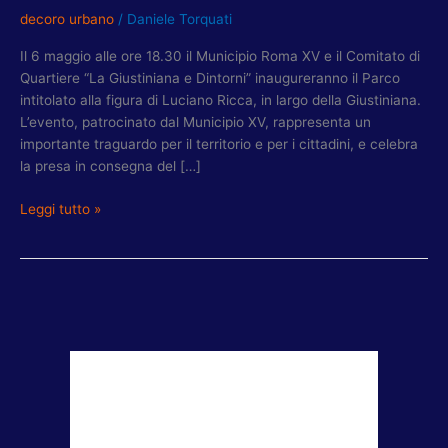
PARCO
decoro urbano
/
Daniele Torquati
LUCIANO
RICCA
Il 6 maggio alle ore 18.30 il Municipio Roma XV e il Comitato di
CON
Quartiere “La Giustiniana e Dintorni” inaugureranno il Parco
IL
intitolato alla figura di Luciano Ricca, in largo della Giustiniana.
COMITATO
L’evento, patrocinato dal Municipio XV, rappresenta un
LA
importante traguardo per il territorio e per i cittadini, e celebra
GIUSTINIANA
la presa in consegna del […]
E
DINTORNI
Leggi tutto »