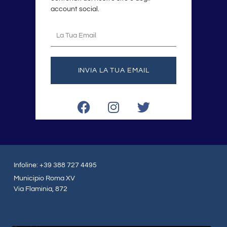
account social.
La
tua
email
INVIA LA TUA EMAIL
F
I
T
a
n
w
c
s
i
e
t
t
b
a
t
o
g
e
Infoline: +39 388 727 4495
o
r
r
Municipio Roma XV
k
a
Via Flaminia, 872
m