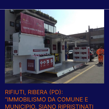
RIFIUTI,
RIBERA
(PD):
“IMMOBILISMO
DA
COMUNE
E
MUNICIPIO.
SIANO
RIPRISTINATI
CENTRI
MOBILI
E
RITIRO
A
RIFIUTI, RIBERA (PD):
DOMICILIO”
“IMMOBILISMO DA COMUNE E
MUNICIPIO. SIANO RIPRISTINATI