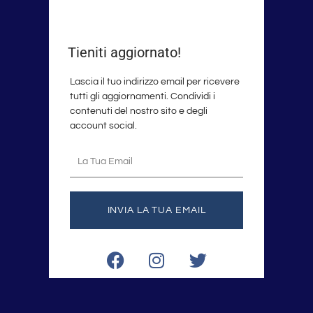
Tieniti aggiornato!
Lascia il tuo indirizzo email per ricevere
tutti gli aggiornamenti. Condividi i
contenuti del nostro sito e degli
account social.
La
tua
email
INVIA LA TUA EMAIL
F
I
T
a
n
w
c
s
i
e
t
t