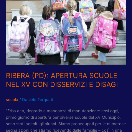
NEL
XV
CON
DISSERVIZI
E
DISAGI
RIBERA (PD): APERTURA SCUOLE
NEL XV CON DISSERVIZI E DISAGI
scuola
/
Daniele Torquati
“Erba alta, degrado e mancanza di manutenzione: così oggi,
primo giorno di apertura per diverse scuole del XV Municipio,
sono stati accolti gli alunni. Siamo preoccupati per le numerose
segnalazioni che stiamo ricevendo dalle famiglie – così in una