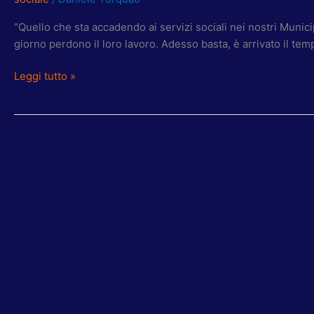
TORQUATI:
SIAMO
“Quello che sta accadendo ai servizi sociali nei nostri Munici
PRONTI
giorno perdono il loro lavoro. Adesso basta, è arrivato il te
A
SCENDERE
Leggi tutto »
IN
PIAZZA