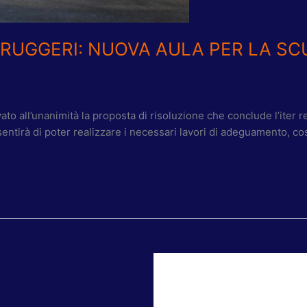
-RUGGERI: NUOVA AULA PER LA S
 all’unanimità la proposta di risoluzione che conclude l’iter rel
tirà di poter realizzare i necessari lavori di adeguamento, cos