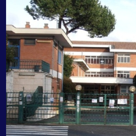
XV
MUNICIPIO,
COZZA-
POLETTO-
RUGGERI:
NUOVA
AULA
PER
LA
SCUOLA
BRUNO
BUOZZI