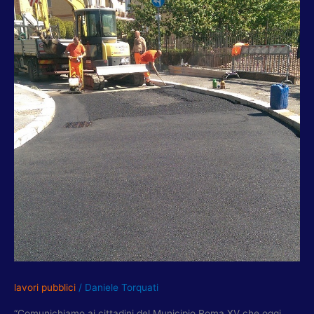
14
RIAPRE
VIA
CARAGLIO
lavori pubblici
/
Daniele Torquati
“Comunichiamo ai cittadini del Municipio Roma XV che oggi