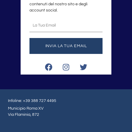
contenuti del nostro sito e degli
account social.
La
tua
email
INVIA LA TUA EMAIL
F
I
T
a
n
w
c
s
i
e
t
t
b
a
t
o
g
e
Infoline: +39 388 727 4495
o
r
r
Municipio Roma XV
k
a
Via Flaminia, 872
m