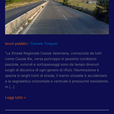
URGENTI
SU
CASSIA
BIS
A
REGIONE
LAZIO
lavori pubblici
/
Daniele Torquati
“La Strada Regionale Cassia Veientana, conosciuta da tutti
come Cassia Bis, versa purtroppo in pessime condizioni:
piazzole, svincoli e sottopassaggi sono da tempo divenuti
luoghi di discarica di ogni genere di rifiuti; l’illuminazione è
spenta in larghi tratti di strada; il manto stradale è accidentato
e la segnaletica orizzontale e verticale è pressoché inesistente.
In […]
Leggi tutto »