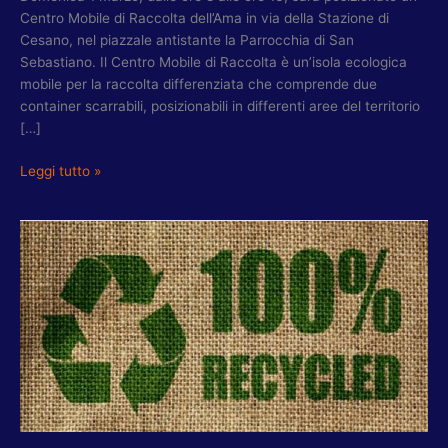
Centro Mobile di Raccolta dell’Ama in via della Stazione di
Cesano, nel piazzale antistante la Parrocchia di San
Sebastiano. Il Centro Mobile di Raccolta è un’isola ecologica
mobile per la raccolta differenziata che comprende due
container scarrabili, posizionabili in differenti aree del territorio
[…]
Leggi tutto »
TORQUATI-
RIBERA:
DOMENICA
15
GIUGNO
“ISOLA
DEL
RIUSO”
A
VIA