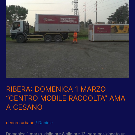
1
MARZO
“CENTRO
MOBILE
RACCOLTA”
AMA
A
CESANO
RIBERA: DOMENICA 1 MARZO
“CENTRO MOBILE RACCOLTA” AMA
A CESANO
decoro urbano
/
Daniele
Domenica 1 marzo, dalle ore 8 alle ore 13, sarà posizionato un