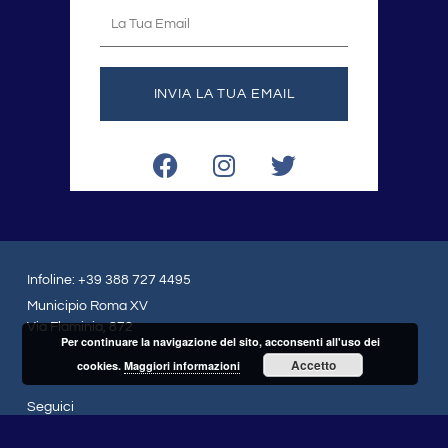
La
tua
email
INVIA LA TUA EMAIL
F
I
T
a
n
w
c
s
i
e
t
t
b
a
t
o
g
e
Infoline: +39 388 727 4495
o
r
r
Municipio Roma XV
k
a
Via Flaminia, 872
Per continuare la navigazione del sito, acconsenti all'uso dei
m
Accetto
cookies.
Maggiori informazioni
Seguici
F
I
T