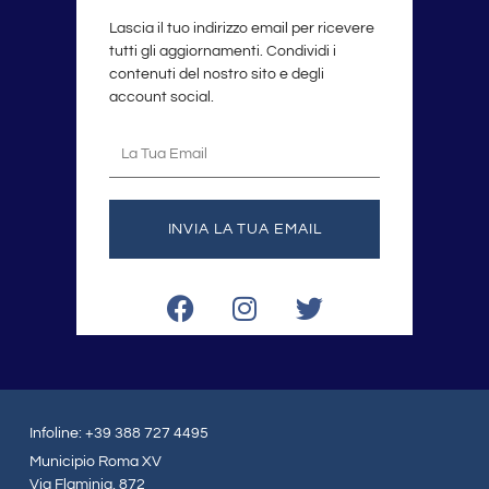
Lascia il tuo indirizzo email per ricevere
tutti gli aggiornamenti. Condividi i
contenuti del nostro sito e degli
account social.
La
tua
email
INVIA LA TUA EMAIL
F
I
T
a
n
w
c
s
i
e
t
t
b
a
t
o
g
e
Infoline: +39 388 727 4495
o
r
r
Municipio Roma XV
k
a
Via Flaminia, 872