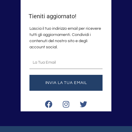
Tieniti aggiornato!
Lascia il tuo indirizzo email per ricevere
tutti gli aggiornamenti. Condividi i
contenuti del nostro sito e degli
account social.
La
tua
email
INVIA LA TUA EMAIL
F
I
T
a
n
w
c
s
i
e
t
t
b
a
t