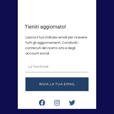
Tieniti aggiornato!
Lascia il tuo indirizzo email per ricevere
tutti gli aggiornamenti. Condividi i
contenuti del nostro sito e degli
account social.
La
tua
email
INVIA LA TUA EMAIL
F
I
T
a
n
w
c
s
i