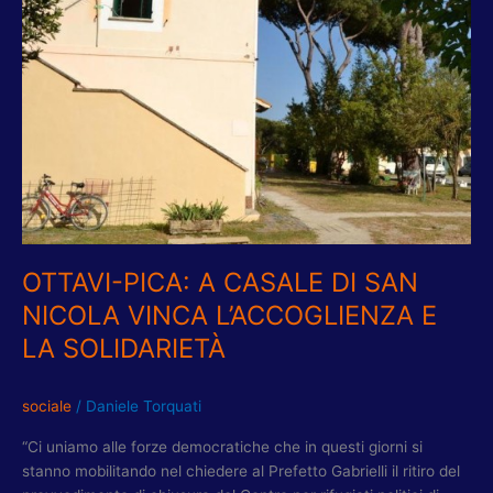
SAN
NICOLA
VINCA
L’ACCOGLIENZA
E
LA
SOLIDARIETÀ
OTTAVI-PICA: A CASALE DI SAN
NICOLA VINCA L’ACCOGLIENZA E
LA SOLIDARIETÀ
sociale
/
Daniele Torquati
“Ci uniamo alle forze democratiche che in questi giorni si
stanno mobilitando nel chiedere al Prefetto Gabrielli il ritiro del