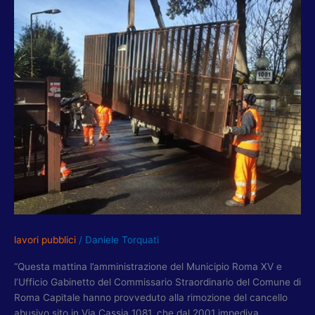
TORQUATI
–
PARIS:
RIMOSSO
CANCELLO
ABUSIVO
SU
VIA
FRANCIGENA,
DOPO
15
ANNI
ACCESSO
PUBBLICO
NELL’INSUGHERATA
lavori pubblici
/
Daniele Torquati
“Questa mattina l’amministrazione del Municipio Roma XV e
l’Ufficio Gabinetto del Commissario Straordinario del Comune di
Roma Capitale hanno provveduto alla rimozione del cancello
abusivo sito in Via Cassia 1081, che dal 2001 impediva