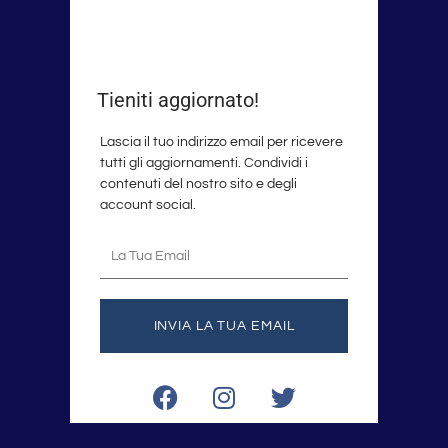
Tieniti aggiornato!
Lascia il tuo indirizzo email per ricevere
tutti gli aggiornamenti. Condividi i
contenuti del nostro sito e degli
account social.
La
tua
email
INVIA LA TUA EMAIL
F
I
T
a
n
w
c
s
i