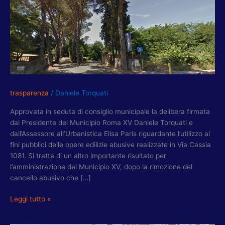
OPERE
ABUSIVE
VIA
CASSIA
1081:
PER
LA
PRIMA
trasparenza
/
Daniele Torquati
VOLTA
IL
Approvata in seduta di consiglio municipale la delibera firmata
MUNICIPIO
dal Presidente del Municipio Roma XV Daniele Torquati e
DELIBERA
dall’Assessore all’Urbanistica Elisa Paris riguardante l’utilizzo ai
ACQUISIZIONE
fini pubblici delle opere edilizie abusive realizzate in Via Cassia
STRUTTURE
1081. Si tratta di un altro importante risultato per
ABUSIVE
l’amministrazione del Municipio XV, dopo la rimozione del
A
cancello abusivo che […]
FINI
PUBBLICI
Leggi tutto »