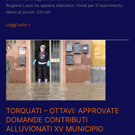
Regione Lazio ha appena stanziato i fondi per il risarcimento
danni ai privati. Chi nel
Leggi tutto »
TORQUATI
–
OTTAVI:
APPROVATE
DOMANDE
CONTRIBUTI
ALLUVIONATI
XV
MUNICIPIO
TORQUATI – OTTAVI: APPROVATE
DOMANDE CONTRIBUTI
ALLUVIONATI XV MUNICIPIO