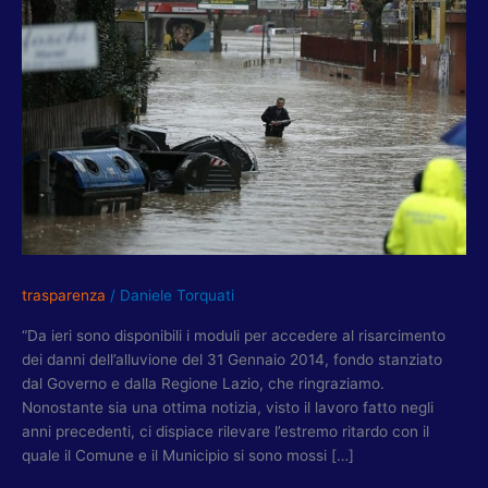
ALLUVIONE,
TORQUATI
(PD):
MUNICIPIO
AUMENTI
COMUNICAZIONE
PER
RIMEDIARE
AL
RITARDO
trasparenza
/
Daniele Torquati
“Da ieri sono disponibili i moduli per accedere al risarcimento
dei danni dell’alluvione del 31 Gennaio 2014, fondo stanziato
dal Governo e dalla Regione Lazio, che ringraziamo.
Nonostante sia una ottima notizia, visto il lavoro fatto negli
anni precedenti, ci dispiace rilevare l’estremo ritardo con il
quale il Comune e il Municipio si sono mossi […]