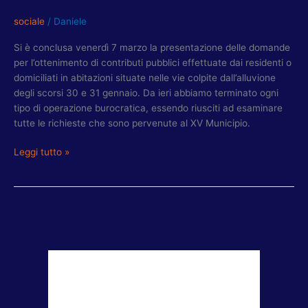
sociale
/
Daniele
Si è conclusa venerdì 7 marzo la presentazione delle domande
per l’ottenimento di contributi pubblici effettuate dai residenti o
domiciliati in abitazioni situate nelle vie colpite dall’alluvione
degli scorsi 30 e 31 gennaio. Da ieri abbiamo terminato ogni
tipo di operazione burocratica, essendo riusciti ad esaminare
tutte le richieste che sono pervenute al XV Municipio.
Leggi tutto »