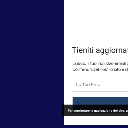
Tieniti aggiorna
Lascia il tuo indirizzo email
contenuti del nostro sito e 
La
tua
email
Per continuare la navigazione del sito, 