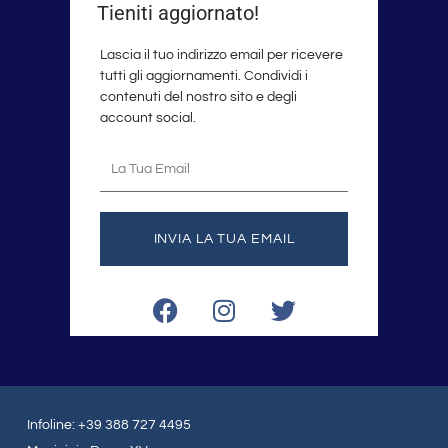
Tieniti aggiornato!
Lascia il tuo indirizzo email per ricevere
tutti gli aggiornamenti. Condividi i
contenuti del nostro sito e degli
account social.
La
tua
email
INVIA LA TUA EMAIL
F
I
T
a
n
w
c
s
i
e
t
t
b
a
t
o
g
e
Infoline: +39 388 727 4495
o
r
r