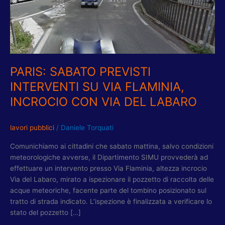
VIA
FLAMINIA,
INCROCIO
CON
VIA
DEL
PARIS: SABATO PREVISTI
LABARO
INTERVENTI SU VIA FLAMINIA,
INCROCIO CON VIA DEL LABARO
lavori pubblici
/
Daniele Torquati
Comunichiamo ai cittadini che sabato mattina, salvo condizioni
meteorologiche avverse, il Dipartimento SIMU provvederà ad
effettuare un intervento presso Via Flaminia, altezza incrocio
Via del Labaro, mirato a ispezionare il pozzetto di raccolta delle
acque meteoriche, facente parte del tombino posizionato sul
tratto di strada indicato. L’ispezione è finalizzata a verificare lo
stato del pozzetto […]