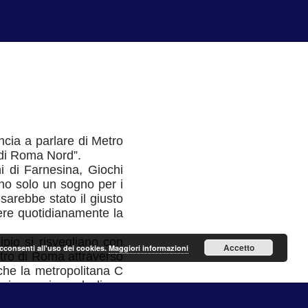
ncia a parlare di Metro
 di Roma Nord”.
ni di Farnesina, Giochi
nno solo un sogno per i
 sarebbe stato il giusto
rere quotidianamente la
pio si risvegliano con
Accetto
acconsenti all'uso dei cookies.
Maggiori informazioni
ntro di Roma attraverso
 che la metropolitana C
giungersi con la linea
sempre contestiamo al