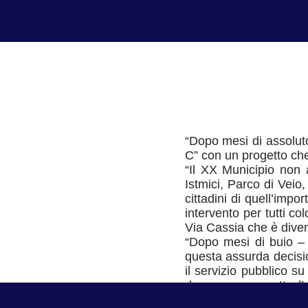
“Dopo mesi di assoluto
C” con un progetto che
“Il XX Municipio non a
Istmici, Parco di Veio
cittadini di quell’impo
intervento per tutti c
Via Cassia che è diven
“Dopo mesi di buio – 
questa assurda decisio
il servizio pubblico s
deve passare sotto l’
FM3 alla Giustiniana