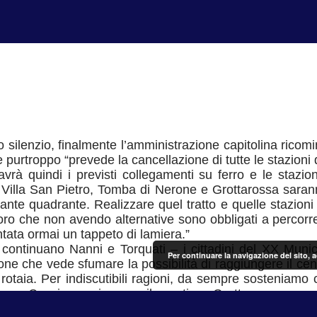
 silenzio, finalmente l’amministrazione capitolina ricomi
 purtroppo “prevede la cancellazione di tutte le stazioni
vrà quindi i previsti collegamenti su ferro e le stazio
, Villa San Pietro, Tomba di Nerone e Grottarossa sara
rtante quadrante. Realizzare quel tratto e quelle stazioni
oloro che non avendo alternative sono obbligati a percor
tata ormai un tappeto di lamiera.”
continuano Nanni e Torquati – i cittadini del XX Munici
Per continuare la navigazione del sito, 
ne che vede sfumare la possibilità di raggiungere il ce
u rotaia. Per indiscutibili ragioni, da sempre sosteniamo
asse Cassia raggiungere il quartiere Grottarossa e con
 in modo da avere un ulteriore nodo di scambio, da 