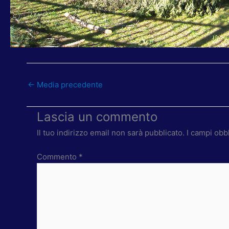
←
Media precedente
Lascia un commento
Il tuo indirizzo email non sarà pubblicato.
I campi obb
Commento
*