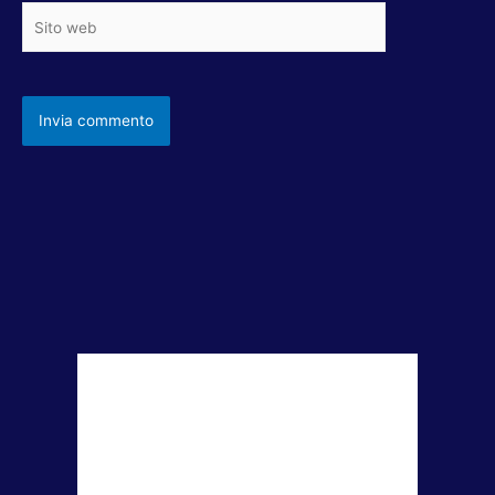
Sito
web