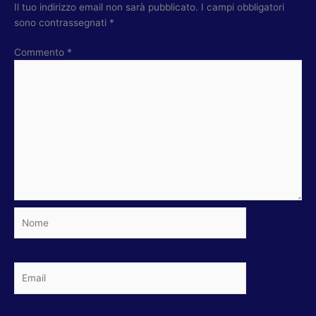
Il tuo indirizzo email non sarà pubblicato.
I campi obbligatori
sono contrassegnati
*
Commento
*
Nome
Email