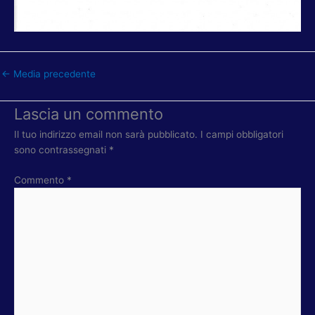
←
Media precedente
Lascia un commento
Il tuo indirizzo email non sarà pubblicato.
I campi obbligatori
sono contrassegnati
*
Commento
*