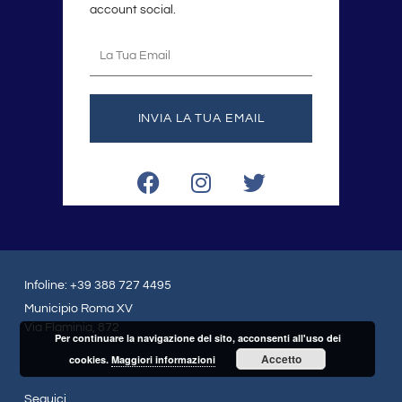
account social.
La
tua
email
INVIA LA TUA EMAIL
F
I
T
a
n
w
c
s
i
e
t
t
b
a
t
o
g
e
Infoline: +39 388 727 4495
o
r
r
Municipio Roma XV
k
a
Via Flaminia, 872
Per continuare la navigazione del sito, acconsenti all'uso dei
m
Accetto
cookies.
Maggiori informazioni
Seguici