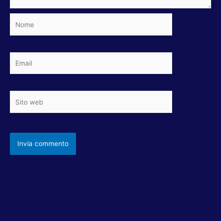
Nome
Email
Sito
web