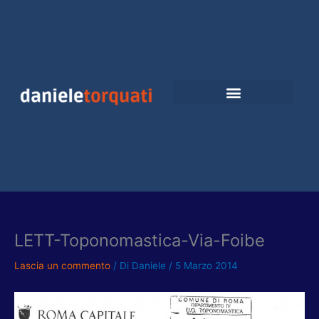
Vai
al
contenuto
LETT-Toponomastica-Via-Foibe
Lascia un commento
/ Di
Daniele
/
5 Marzo 2014