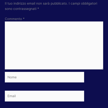
Il tuo indirizzo email non sarà pubblicato.
I campi obbligatori
sono contrassegnati
*
Commento
*
Nome
Email