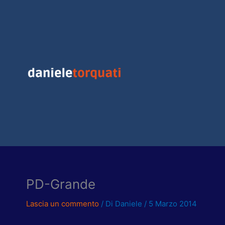
Vai
al
contenuto
PD-Grande
Lascia un commento
/ Di
Daniele
/
5 Marzo 2014