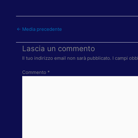
←
Media precedente
Lascia un commento
Il tuo indirizzo email non sarà pubblicato.
I campi obb
Commento
*