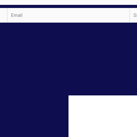
Email
Sit
we