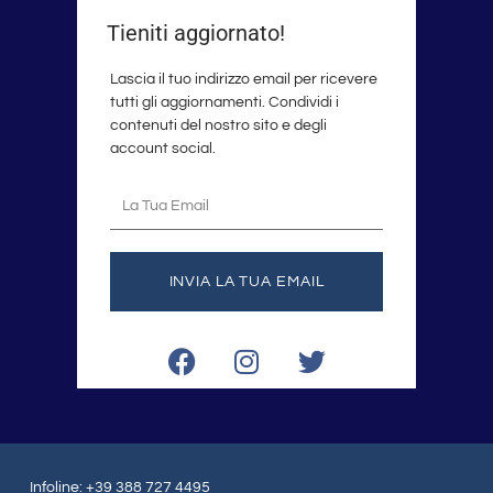
Tieniti aggiornato!
Lascia il tuo indirizzo email per ricevere
tutti gli aggiornamenti. Condividi i
contenuti del nostro sito e degli
account social.
La
tua
email
INVIA LA TUA EMAIL
F
I
T
a
n
w
c
s
i
e
t
t
b
a
t
o
g
e
Infoline: +39 388 727 4495