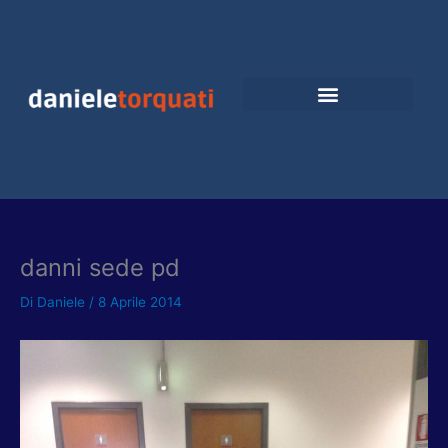
Vai
al
contenuto
danni sede pd
Di
Daniele
/
8 Aprile 2014