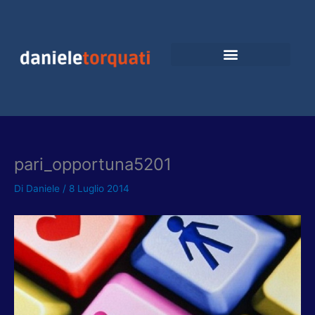
Vai
al
contenuto
pari_opportuna5201
Di
Daniele
/
8 Luglio 2014