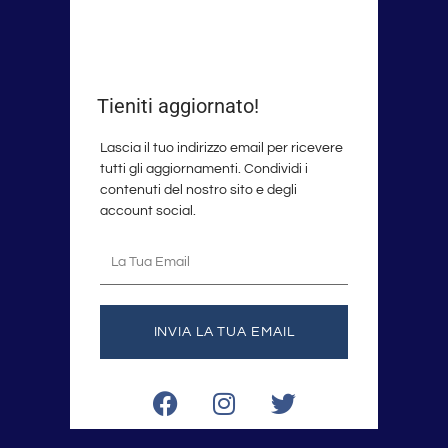
Tieniti aggiornato!
Lascia il tuo indirizzo email per ricevere
tutti gli aggiornamenti. Condividi i
contenuti del nostro sito e degli
account social.
La
tua
email
INVIA LA TUA EMAIL
F
I
T
a
n
w
c
s
i