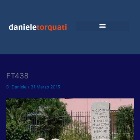
Vai
al
contenuto
FT438
Di
Daniele
/
31 Marzo 2015