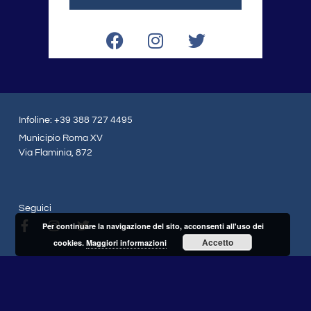
F
I
T
a
n
w
c
s
i
e
t
t
b
a
t
o
g
e
Infoline: +39 388 727 4495
o
r
r
Municipio Roma XV
k
a
Via Flaminia, 872
m
Seguici
F
I
T
Per continuare la navigazione del sito, acconsenti all'uso dei
a
n
w
Accetto
cookies.
Maggiori informazioni
c
s
i
e
t
t
b
a
t
o
g
e
o
r
r
Copyright © 2026 – Daniele Torquati