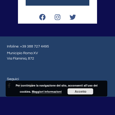
F
I
T
a
n
w
c
s
i
e
t
t
b
a
t
o
g
e
Infoline: +39 388 727 4495
o
r
r
Municipio Roma XV
k
a
Via Flaminia, 872
m
Seguici
F
I
T
Per continuare la navigazione del sito, acconsenti all'uso dei
a
n
w
Accetto
cookies.
Maggiori informazioni
c
s
i
e
t
t
b
a
t
o
g
e
o
r
r