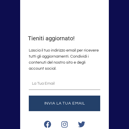
Tieniti aggiornato!
Lascia il tuo indirizzo email per ricevere
tutti gli aggiornamenti. Condividi i
contenuti del nostro sito e degli
account social.
La
tua
email
INVIA LA TUA EMAIL
F
I
T
a
n
w