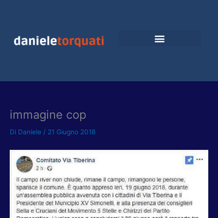
Vai
al
contenuto
immagine cop
Di
Daniele
/
21 Giugno 2018