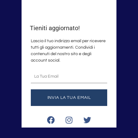
Tieniti aggiornato!
Lascia il tuo indirizzo email per ricevere
tutti gli aggiornamenti. Condividi i
contenuti del nostro sito e degli
account social.
La
tua
email
INVIA LA TUA EMAIL
F
I
T
a
n
w
c
s
i