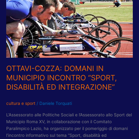
MUNICIPIO
INCONTRO
“SPORT,
DISABILITÀ
ED
INTEGRAZIONE”
OTTAVI-COZZA: DOMANI IN
MUNICIPIO INCONTRO “SPORT,
DISABILITÀ ED INTEGRAZIONE”
cultura e sport
/
Daniele Torquati
L’Assessorato alle Politiche Sociali e l’Assessorato allo Sport del
Municipio Roma XV, in collaborazione con il Comitato
Paralimpico Lazio, ha organizzato per il pomeriggio di domani
l’incontro informativo sul tema “Sport, disabilità ed