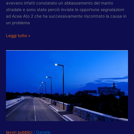
avevano infatti constatato un abbassamento del manto
stradale e sono state perciò inviate le opportune segnalazioni
ad Acea Ato 2 che ha successivamente riscontrato la causa in
un problema
Leggi tutto »
CAVINI:
XV
MUNICIPIO
–
“SOS
STRADE”
SEGNALATECI
ILLUMINAZIONE
PUBBLICA
NON
FUNZIONANTE
lavori pubblici
/
Daniele