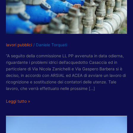
ZANICHELLI
E
VIA
GASPERO
BARBERA
lavori pubblici
/
Daniele Torquati
“A seguito della commissione LL PP avvenuta in data odierna,
riguardante i problemi idrici dell’acquedotto Casaccia ed in
particolare di Via Nicola Zanichelli e Via Gaspero Barbera si è
deciso, in accordo con ARSIAL ed ACEA di avviare un lavoro di
ricognizione e sostituzione dei contatori delle utenze. Tale
lavoro, che verrà effettuato nelle prossime […]
Leggi tutto »
CAVINI-
ROLLO-
MELE: