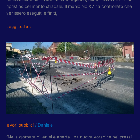
ripristino del manto stradale. Il municipio XV ha controllato che
venissero eseguiti e finiti,
Leggi tutto »
CAVINI-
MELE-
ROLLO:
NUOVA
VORAGINE
PER
PERDITE
D’ACQUA
SU
VIA
DELLA
STAZIONE
lavori pubblici
/
Daniele
DI
CESANO
“Nella giornata di ieri si è aperta una nuova voragine nei pressi