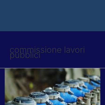
commissione lavori
pubblici
CAVINI-
PICA:
BENE
INCONTRO
SU
VIA
NICOLA