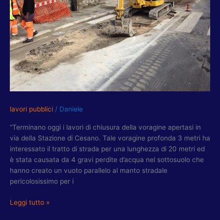
VIA
DELLA
STAZIONE
DI
CESANO
lavori pubblici
/
Daniele
“Terminano oggi i lavori di chiusura della voragine apertasi in
via della Stazione di Cesano. Tale voragine profonda 3 metri ha
interessato il tratto di strada per una lunghezza di 20 metri ed
è stata causata da 4 gravi perdite d’acqua nel sottosuolo che
hanno creato un vuoto parallelo al manto stradale
pericolosissimo per i
Leggi tutto »