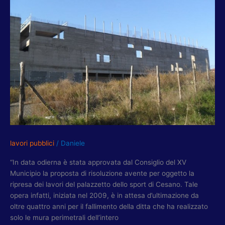
APPROVATA
RISOLUZIONE
PER
LAVORI
PALAZZETTO
SPORT
CESANO
lavori pubblici
/
Daniele
“In data odierna è stata approvata dal Consiglio del XV
Municipio la proposta di risoluzione avente per oggetto la
ripresa dei lavori del palazzetto dello sport di Cesano. Tale
opera infatti, iniziata nel 2009, è in attesa d’ultimazione da
oltre quattro anni per il fallimento della ditta che ha realizzato
solo le mura perimetrali dell’intero