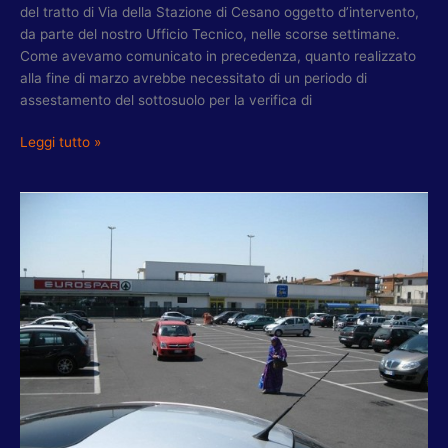
del tratto di Via della Stazione di Cesano oggetto d’intervento,
da parte del nostro Ufficio Tecnico, nelle scorse settimane.
Come avevamo comunicato in precedenza, quanto realizzato
alla fine di marzo avrebbe necessitato di un periodo di
assestamento del sottosuolo per la verifica di
Leggi tutto »
CAVINI-
MELE-
ROLLO:
DA
2
APRILE
LAVORI
CONCLUSIVI
PARCHEGGIO
CESANO