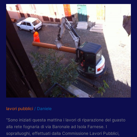
ISOLA
FARNESE,
CAVINI-
MASSARI:
INIZIATI
LAVORI
ACEA
ATO
2
A
RETE
FOGNARIA
VIA
BARONALE
lavori pubblici
/
Daniele
“Sono iniziati questa mattina i lavori di riparazione del guasto
alla rete fognaria di via Baronale ad Isola Farnese. I
sopralluoghi, effettuati dalla Commissione Lavori Pubblici,