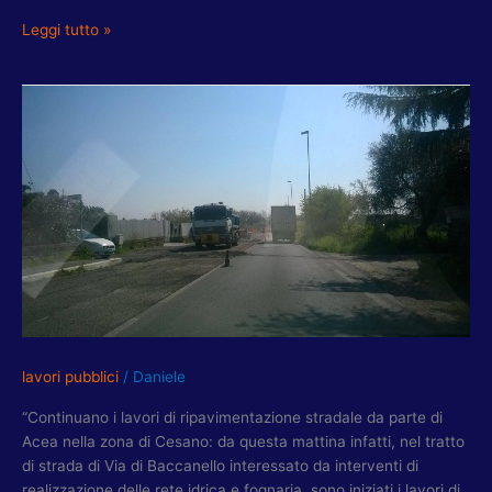
Leggi tutto »
VIA
DI
BACCANELLO,
CAVINI:
LAVORI
RIPAVIMENTAZIONE
DI
ACEA
lavori pubblici
/
Daniele
“Continuano i lavori di ripavimentazione stradale da parte di
Acea nella zona di Cesano: da questa mattina infatti, nel tratto
di strada di Via di Baccanello interessato da interventi di
realizzazione delle rete idrica e fognaria, sono iniziati i lavori di