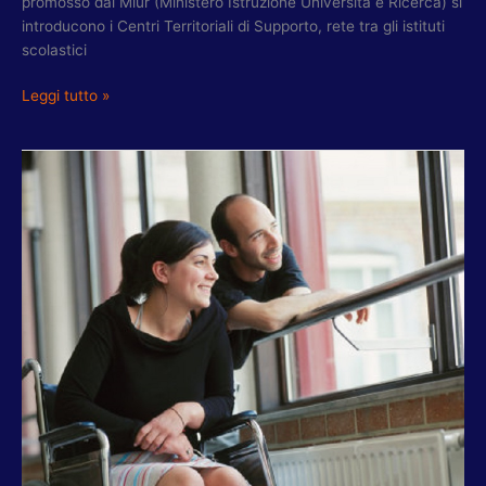
promosso dal Miur (Ministero Istruzione Università e Ricerca) si
introducono i Centri Territoriali di Supporto, rete tra gli istituti
scolastici
Leggi tutto »
XV
MUNICIPIO,
ASS.
OTTAVI:
DOMANI
SECONDO
TAVOLO
BISOGNI,
TEMA
DISABILITA’