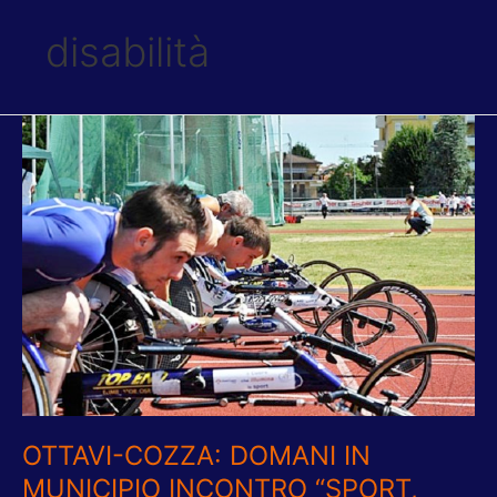
disabilità
OTTAVI-
COZZA:
DOMANI
IN
MUNICIPIO
INCONTRO
“SPORT,
DISABILITÀ
ED
INTEGRAZIONE”
OTTAVI-COZZA: DOMANI IN
MUNICIPIO INCONTRO “SPORT,