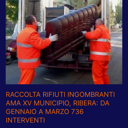
XV
MUNICIPIO,
RIBERA:
DA
GENNAIO
A
MARZO
736
INTERVENTI
RACCOLTA RIFIUTI INGOMBRANTI
AMA XV MUNICIPIO, RIBERA: DA
GENNAIO A MARZO 736
INTERVENTI