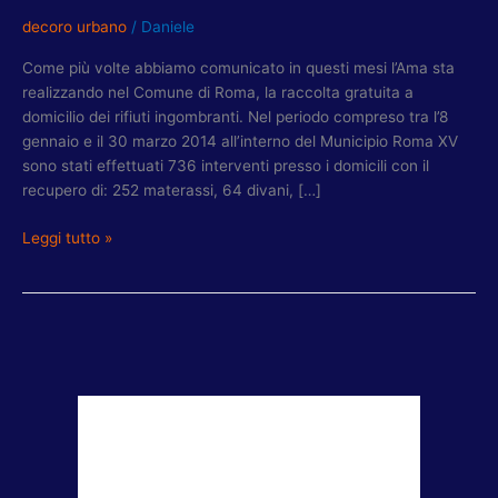
decoro urbano
/
Daniele
Come più volte abbiamo comunicato in questi mesi l’Ama sta
realizzando nel Comune di Roma, la raccolta gratuita a
domicilio dei rifiuti ingombranti. Nel periodo compreso tra l’8
gennaio e il 30 marzo 2014 all’interno del Municipio Roma XV
sono stati effettuati 736 interventi presso i domicili con il
recupero di: 252 materassi, 64 divani, […]
Leggi tutto »