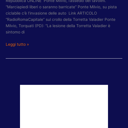
Repubblica ONLINE Ponte Milvio, l’assedio dei tavolini.
“Marciapiedi liberi o saranno barricate” Ponte Milvio, su pista
ciclabile c’è l’invasione delle auto Link ARTICOLO
“RadioRomaCapitale” sul crollo della Torretta Valadier Ponte
Milvio, Torquati (PD): “La lesione della Torretta Valadier è
sintomo di
Leggi tutto »