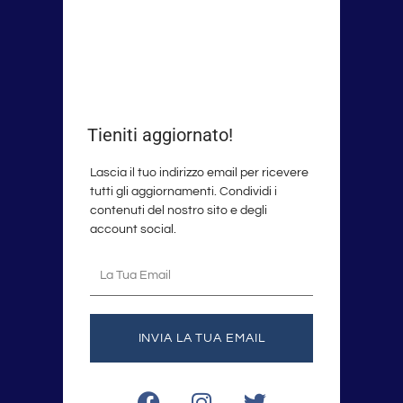
Tieniti aggiornato!
Lascia il tuo indirizzo email per ricevere
tutti gli aggiornamenti. Condividi i
contenuti del nostro sito e degli
account social.
La
tua
email
INVIA LA TUA EMAIL
F
I
T