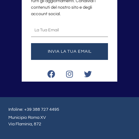
tutti gli aggiornamenti. Condividi i
contenuti del nostro sito e degli
account social.
La
tua
email
INVIA LA TUA EMAIL
F
I
T
a
n
w
c
s
i
e
t
t
b
a
t
o
g
e
Infoline: +39 388 727 4495
o
r
r
Municipio Roma XV
k
a
Via Flaminia, 872
m