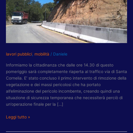
ORE
14.30
RIAPRE
COMPLETAMENTE
VIA
DI
SANTA
CORNELIA
lavori pubblici
,
mobilità
/
Daniele
Informiamo la cittadinanza che dalle ore 14.30 di questo
pomeriggio sarà completamente riaperta al traffico via di Santa
Cornelia. E’ stato concluso il primo intervento di rimozione della
vegetazione e dei massi pericolosi che ha portato
all’eliminazione del pericolo incombente, creando quindi una
situazione di sicurezza temporanea che necessiterà perciò di
un’operazione finale per la […]
Leggi tutto »