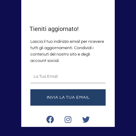
Tieniti aggiornato!
Lascia il tuo indirizzo email per ricevere
tutti gli aggiornamenti. Condividi i
contenuti del nostro sito e degli
account social.
La
tua
email
INVIA LA TUA EMAIL
F
I
T
a
n
w
c
s
i