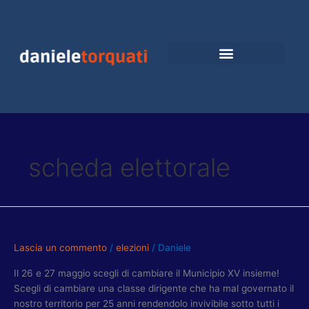
Vai
al
contenuto
scheda elettorale
COME
SI
VOTA
Lascia un commento
/
elezioni
/
Daniele
PER
Il 26 e 27 maggio scegli di cambiare il Municipio XV insieme!
TORQUATI
Scegli di cambiare una classe dirigente che ha mal governato il
PRESIDENTE!
nostro territorio per 25 anni rendendolo invivibile sotto tutti i