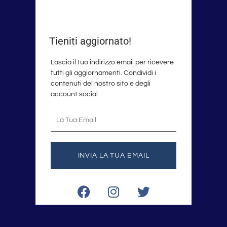
Tieniti aggiornato!
Lascia il tuo indirizzo email per ricevere
tutti gli aggiornamenti. Condividi i
contenuti del nostro sito e degli
account social.
La
tua
email
INVIA LA TUA EMAIL
F
I
T
a
n
w
c
s
i
e
t
t