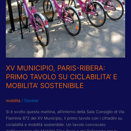
TAVOLO
SU
CICLABILITA’
E
MOBILITA’
SOSTENIBILE
XV MUNICIPIO, PARIS-RIBERA:
PRIMO TAVOLO SU CICLABILITA’ E
MOBILITA’ SOSTENIBILE
mobilità
/
Daniele
Si è svolto questa mattina, all’interno della Sala Consiglio di Via
Flaminia 872 del XV Municipio, il primo tavolo con i cittadini su
ciclabilità e mobilità sostenibile. Un tavolo convocato
dall’Assessore alla Mobilità Elisa Paris e dal Referente per la