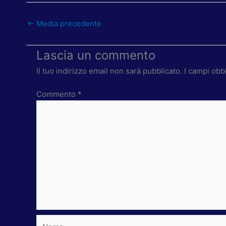
←
Media precedente
Lascia un commento
Il tuo indirizzo email non sarà pubblicato.
I campi obb
Commento
*
Nome